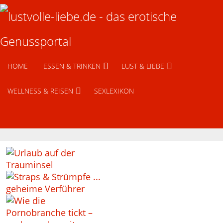
HOME
ESSEN & TRINKEN
LUST & LIEBE
WELLNESS & REISEN
SEXLEXIKON
Urlaub auf der Trauminsel
Straps & Strümpfe
Dessous für Männer
Wie die Pornobranche tickt ̵ …
Erotische Träumereien – wa …