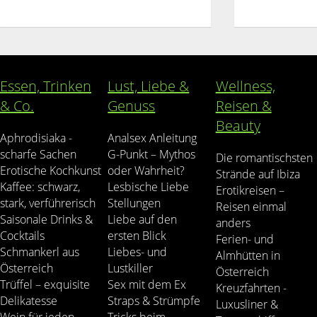
Essen, Trinken
Lust, Liebe &
Wellness,
& Co.
Genuss
Reisen &
Beauty
Aphrodisiaka -
Analsex Anleitung
scharfe Sachen
G-Punkt – Mythos
Die romantischsten
Erotische Kochkunst
oder Wahrheit?
Strände auf Ibiza
Kaffee: schwarz,
Lesbische Liebe
Erotikreisen –
stark, verführerisch
Stellungen
Reisen einmal
Saisonale Drinks &
Liebe auf den
anders
Cocktails
ersten Blick
Ferien- und
Schmankerl aus
Liebes- und
Almhütten in
Österreich
Lustkiller
Österreich
Trüffel – exquisite
Sex mit dem Ex
Kreuzfahrten -
Delikatesse
Straps & Strümpfe
Luxusliner &
Wein für jeden
Tricks beim