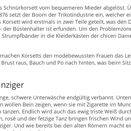
as Schnürkorsett vom bequemeren Mieder abgelöst. Ü
76 setzt der Boom der Trikotindustrie ein, welcher e
 Korsett wird erstmals in zwei Teile geteilt, was de
 der Büstenhalter ist erfunden. Um den Problemzon
d Strumpfbänder in die Kleiderkästen der chicen Dam
machen Korsetts den modebewussten Frauen das Leb
 Brust raus, Bauch und Po nach hinten, was beim Sitz
anziger
lange, schwere Unterwäsche endgültig verbannt. Unte
 wollen Bein zeigen, wenn sie mit Zigarette im Mun
tanzen. Endlich wird auch das ewig triste Weiß durc
ün, rosé und der fetzige Tanz bringen frischen Wind u
ger. Und wie bereits bei den alten Römern macht ein