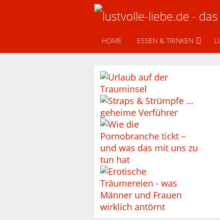
HOME
ESSEN & TRINKEN
L
Urlaub auf der Trauminsel
Straps & Strümpfe
Dessous für Männer
Wie die Pornobranche tickt ̵ …
Erotische Träumereien – wa …