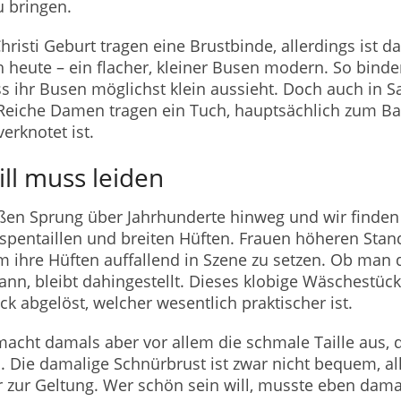
u bringen.
isti Geburt tragen eine Brustbinde, allerdings ist d
 heute – ein flacher, kleiner Busen modern. So binde
ss ihr Busen möglichst klein aussieht. Doch auch in S
Reiche Damen tragen ein Tuch, hauptsächlich zum Bad
erknotet ist.
ll muss leiden
oßen Sprung über Jahrhunderte hinweg und wir finden
Wespentaillen und breiten Hüften. Frauen höheren Sta
 ihre Hüften auffallend in Szene zu setzen. Ob man d
n, bleibt dahingestellt. Dieses klobige Wäschestück
k abgelöst, welcher wesentlich praktischer ist.
macht damals aber vor allem die schmale Taille aus, 
. Die damalige Schnürbrust ist zwar nicht bequem, all
 zur Geltung. Wer schön sein will, musste eben dama