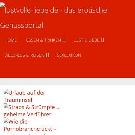
HOME
ESSEN & TRINKEN
LUST & LIEBE
WELLNESS & REISEN
SEXLEXIKON
Urlaub auf der Trauminsel
Straps & Strümpfe
Dessous für Männer
Wie die Pornobranche tickt ̵ …
Erotische Träumereien – wa …