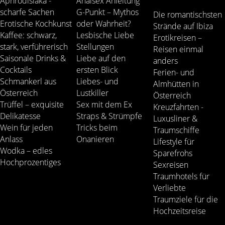
Aphrodisiaka -
Analsex Anleitung
scharfe Sachen
G-Punkt – Mythos
Die romantischsten
Erotische Kochkunst
oder Wahrheit?
Strände auf Ibiza
Kaffee: schwarz,
Lesbische Liebe
Erotikreisen –
stark, verführerisch
Stellungen
Reisen einmal
Saisonale Drinks &
Liebe auf den
anders
Cocktails
ersten Blick
Ferien- und
Schmankerl aus
Liebes- und
Almhütten in
Österreich
Lustkiller
Österreich
Trüffel – exquisite
Sex mit dem Ex
Kreuzfahrten -
Delikatesse
Straps & Strümpfe
Luxusliner &
Wein für jeden
Tricks beim
Traumschiffe
Anlass
Onanieren
Lifestyle für
Wodka – edles
Sparefrohs
Hochprozentiges
Sexreisen
Traumhotels für
Verliebte
Traumziele für die
Hochzeitsreise