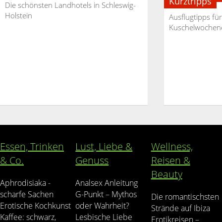
Kurztripps
Die schönsten Landhotels in Schleswig-
Holstein
Ausflugtipps fü
Kuschelwochen
Essen, Trinken
Lust, Liebe &
Wellness,
& Co.
Genuss
Reisen &
Beauty
Aphrodisiaka -
Analsex Anleitung
scharfe Sachen
G-Punkt – Mythos
Die romantischsten
Erotische Kochkunst
oder Wahrheit?
Strände auf Ibiza
Kaffee: schwarz,
Lesbische Liebe
Erotikreisen –