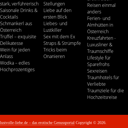
stark, verführerisch
Stellungen
Reisen einmal
Saisonale Drinks &
Liebe auf den
anders
Cocktails
ersten Blick
Ferien- und
Schmankerl aus
Liebes- und
Almhütten in
Österreich
Lustkiller
Österreich
Trüffel – exquisite
Sex mit dem Ex
Kreuzfahrten -
Delikatesse
Straps & Strümpfe
Luxusliner &
Wein für jeden
Tricks beim
Traumschiffe
Anlass
Onanieren
Lifestyle für
Wodka – edles
Sparefrohs
Hochprozentiges
Sexreisen
Traumhotels für
Verliebte
Traumziele für die
Hochzeitsreise
lustvolle-liebe.de – das erotische Genussportal
Copyright © 2026.